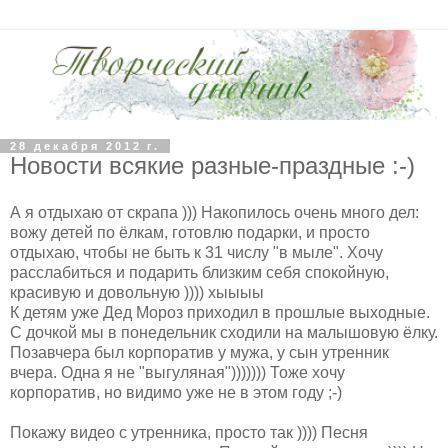
28 декабря 2012 г.
Новости всякие разные-праздные :-)
А я отдыхаю от скрапа ))) Накопилось очень много дел:
вожу детей по ёлкам, готовлю подарки, и просто
отдыхаю, чтобы не быть к 31 числу "в мыле". Хочу
расслабиться и подарить близким себя спокойную,
красивую и довольную )))) хыыыы
К детям уже Дед Мороз приходил в прошлые выходные.
С дочкой мы в понедельник сходили на малышовую ёлку.
Позавчера был корпоратив у мужа, у сын утренник
вчера. Одна я не "выгуляная"))))))) Тоже хочу
корпоратив, но видимо уже не в этом году ;-)
Покажу видео с утренника, просто так )))) Песня